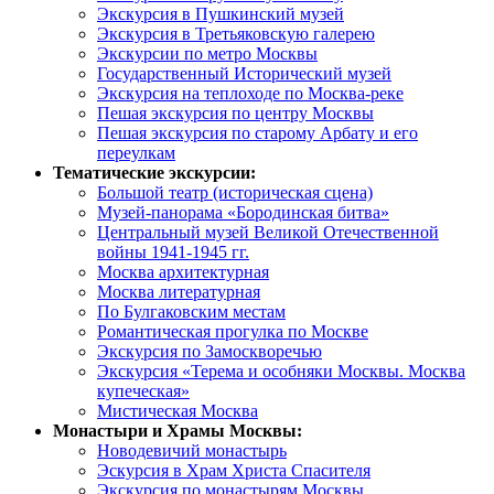
Экскурсия в Пушкинский музей
Экскурсия в Третьяковскую галерею
Экскурсии по метро Москвы
Государственный Исторический музей
Экскурсия на теплоходе по Москва-реке
Пешая экскурсия по центру Москвы
Пешая экскурсия по старому Арбату и его
переулкам
Тематические экскурсии:
Большой театр (историческая сцена)
Музей-панорама «Бородинская битва»
Центральный музей Великой Отечественной
войны 1941-1945 гг.
Москва архитектурная
Москва литературная
По Булгаковским местам
Романтическая прогулка по Москве
Экскурсия по Замоскворечью
Экскурсия «Терема и особняки Москвы. Москва
купеческая»
Мистическая Москва
Монастыри и Храмы Москвы:
Новодевичий монастырь
Эскурсия в Храм Христа Спасителя
Экскурсия по монастырям Москвы