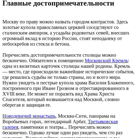
Главные достопримечательности
Москву по праву можно назвать городом контрастов. Здесь
золотые купола православных церквей соседствуют со
сталинским ампиром, а усадьбы родовитых семей, внесших
огромный вклад в историю России, стоят неподалеку от
небоскребов из стекла и бетона.
Перечислять достопримечательности столицы можно
бесконечно. Обязателен к помещению
Московский Кремль
:
одна из визитных карточек столицы нашей родины. Кремль
— место, где происходили важнейшие исторические события,
где решались судьбы не только страны, но и всего мира.
Нужно увидеть и пестрые купола храма Василия Блаженного,
построенного при Иване Грозном и отреставрированного в
XVIII веке. Не может не поразить вид Храма Христа
Спасителя, который возвышается над Москвой, словно
оберегая и защищая ее.
Новодевичий монастырь
, Москва-Сити, панорама на
Воробьевых горах, легендарный Арбат,
Третьяковская
галерея
, памятники и театры... Перечислять можно
бесконечно. Однако лучше один раз увидеть, чем сто раз