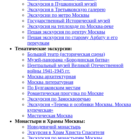
Экскурсия в Пушкинский музей
Экскурсия в Третьяковскую галерею
Экскурсии по метро Москвы
Государственный Исторический музей
Экскурсия на теплоходе по Москва-реке
Пешая экскурсия по центру Москвы
Пешая экскурсия по старому Арбату и его
переулкам
Тематические экскурсии:
Большой театр (историческая сцена)
Музей-панорама «Бородинская битва»
Центральный музей Великой Отечественной
войны 1941-1945 гг.
Москва архитектурная
Москва литературная
По Булгаковским местам
Романтическая прогулка по Москве
Экскурсия по Замоскворечью
Экскурсия «Терема и особняки Москвы. Москва
купеческая»
Мистическая Москва
Монастыри и Храмы Москвы:
Новодевичий монастырь
Эскурсия в Храм Христа Спасителя
Экскурсия по монастырям Москвы