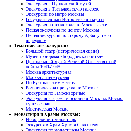
Экскурсия в Пушкинский музей
Экскурсия в Третьяковскую галерею
Экскурсии по метро Москвы
Государственный Исторический музей
Экскурсия на теплоходе по Москва-реке
Пешая экскурсия по центру Москвы
Пешая экскурсия по старому Арбату и его
переулкам
Тематические экскурсии:
Большой театр (историческая сцена)
Музей-панорама «Бородинская битва»
Центральный музей Великой Отечественной
войны 1941-1945 гг.
Москва архитектурная
Москва литературная
По Булгаковским местам
Романтическая прогулка по Москве
Экскурсия по Замоскворечью
Экскурсия «Терема и особняки Москвы. Москва
купеческая»
Мистическая Москва
Монастыри и Храмы Москвы:
Новодевичий монастырь
Эскурсия в Храм Христа Спасителя
Экскурсия по монастырям Москвы