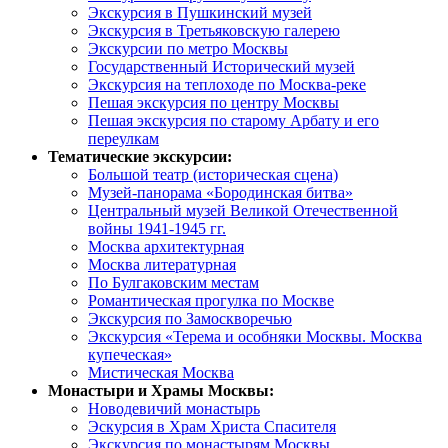
Экскурсия в Пушкинский музей
Экскурсия в Третьяковскую галерею
Экскурсии по метро Москвы
Государственный Исторический музей
Экскурсия на теплоходе по Москва-реке
Пешая экскурсия по центру Москвы
Пешая экскурсия по старому Арбату и его
переулкам
Тематические экскурсии:
Большой театр (историческая сцена)
Музей-панорама «Бородинская битва»
Центральный музей Великой Отечественной
войны 1941-1945 гг.
Москва архитектурная
Москва литературная
По Булгаковским местам
Романтическая прогулка по Москве
Экскурсия по Замоскворечью
Экскурсия «Терема и особняки Москвы. Москва
купеческая»
Мистическая Москва
Монастыри и Храмы Москвы:
Новодевичий монастырь
Эскурсия в Храм Христа Спасителя
Экскурсия по монастырям Москвы