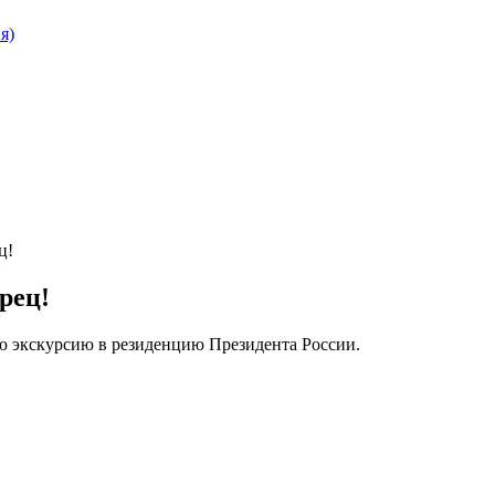
я)
ц!
рец!
ю экскурсию в резиденцию Президента России.