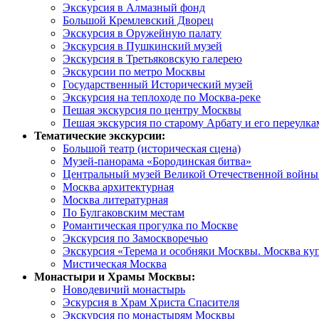
Экскурсия в Алмазный фонд
Большой Кремлевский Дворец
Экскурсия в Оружейную палату
Экскурсия в Пушкинский музей
Экскурсия в Третьяковскую галерею
Экскурсии по метро Москвы
Государственный Исторический музей
Экскурсия на теплоходе по Москва-реке
Пешая экскурсия по центру Москвы
Пешая экскурсия по старому Арбату и его переулка
Тематические экскурсии:
Большой театр (историческая сцена)
Музей-панорама «Бородинская битва»
Центральный музей Великой Отечественной войны 
Москва архитектурная
Москва литературная
По Булгаковским местам
Романтическая прогулка по Москве
Экскурсия по Замоскворечью
Экскурсия «Терема и особняки Москвы. Москва ку
Мистическая Москва
Монастыри и Храмы Москвы:
Новодевичий монастырь
Эскурсия в Храм Христа Спасителя
Экскурсия по монастырям Москвы