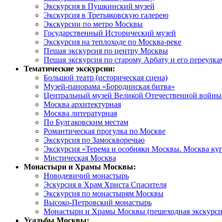
Экскурсия в Пушкинский музей
Экскурсия в Третьяковскую галерею
Экскурсии по метро Москвы
Государственный Исторический музей
Экскурсия на теплоходе по Москва-реке
Пешая экскурсия по центру Москвы
Пешая экскурсия по старому Арбату и его переулка
Тематические экскурсии:
Большой театр (историческая сцена)
Музей-панорама «Бородинская битва»
Центральный музей Великой Отечественной войны 
Москва архитектурная
Москва литературная
По Булгаковским местам
Романтическая прогулка по Москве
Экскурсия по Замоскворечью
Экскурсия «Терема и особняки Москвы. Москва ку
Мистическая Москва
Монастыри и Храмы Москвы:
Новодевичий монастырь
Эскурсия в Храм Христа Спасителя
Экскурсия по монастырям Москвы
Высоко-Петровский монастырь
Монастыри и Храмы Москвы (пешеходная экскурси
Усадьбы Москвы: