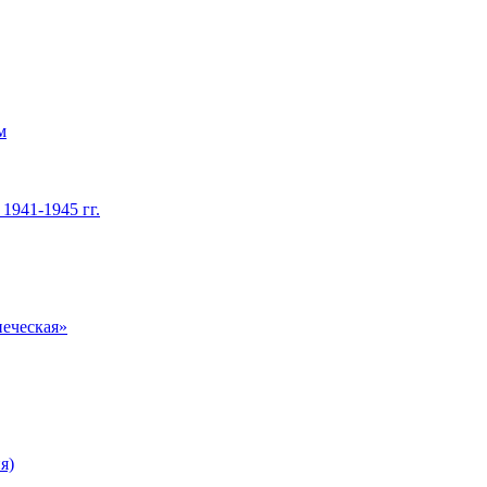
м
1941-1945 гг.
печеская»
я)