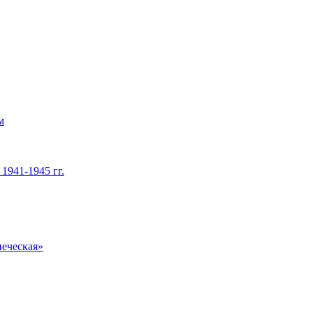
м
1941-1945 гг.
печеская»